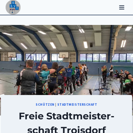
Zum
Inhalt
springen
SCHÜTZEN
|
STADTMEISTERSCHAFT
Freie Stadtmeister­
schaft Troisdorf